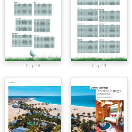
Pág. 48
Pág. 49