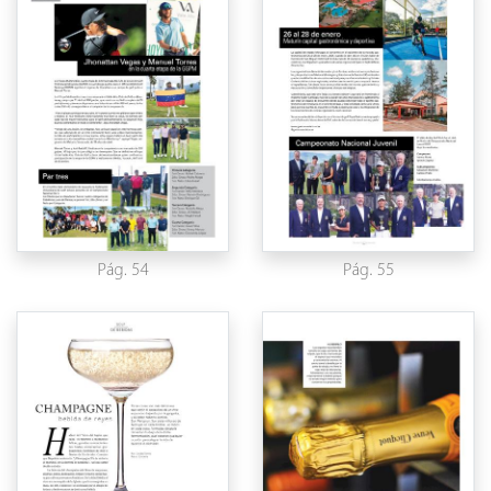
Pág. 54
Pág. 55