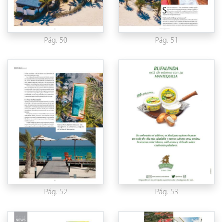
Pág. 50
Pág. 51
Pág. 52
Pág. 53