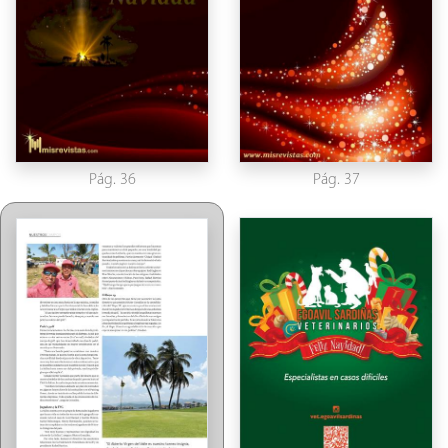
Pág. 36
Pág. 37