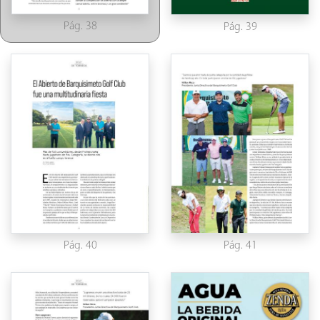
Pág. 38
Pág. 39
Pág. 40
Pág. 41