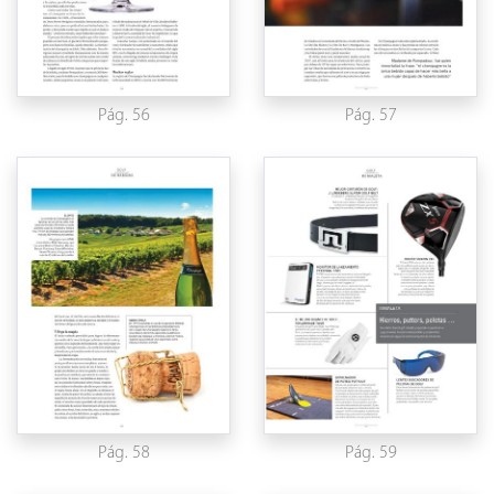
Pág. 56
Pág. 57
Pág. 58
Pág. 59