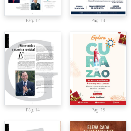
Pág. 12
Pág. 13
Pág. 14
Pág. 15