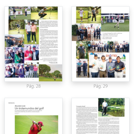
Pág. 28
Pág. 29