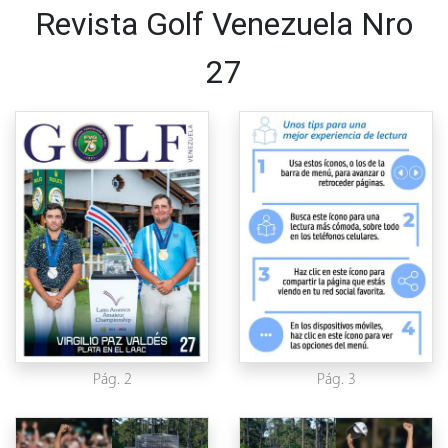
Revista Golf Venezuela Nro
27
Pág. 2
Pág. 3