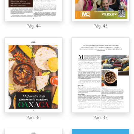
Pág. 44
Pág. 45
Pág. 46
Pág. 47