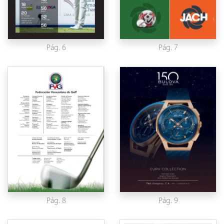
Pág. 6
Pág. 7
Pág. 8
Pág. 9