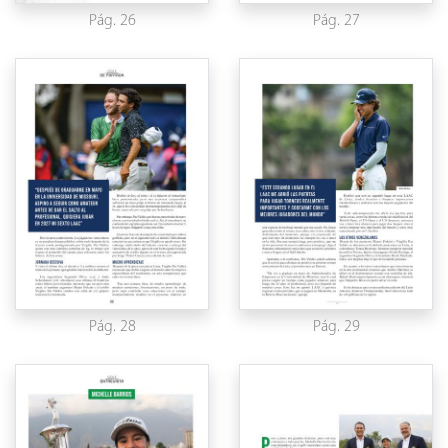
Pág. 26
Pág. 27
Pág. 28
Pág. 29