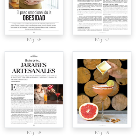
Pág. 56
Pág. 57
Pág. 58
Pág. 59