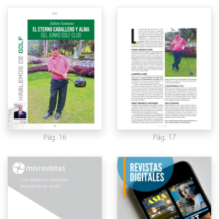
Pág. 16
Pág. 17