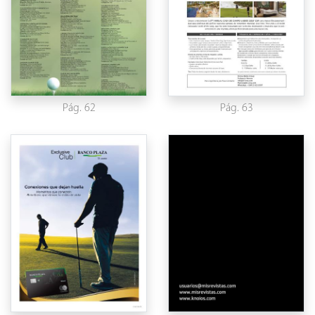
Pág. 62
Pág. 63