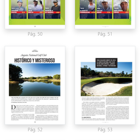
Pág. 50
Pág. 51
Pág. 52
Pág. 53