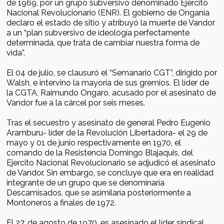
de 1969, por un grupo subversivo denominado Ejército
Nacional Revolucionario (ENR). El gobierno de Ongania
declaro el estado de sitio y atribuyó la muerte de Vandor
a un “plan subversivo de ideología perfectamente
determinada, que trata de cambiar nuestra forma de
vida”.
El 04 de julio, se clausuró el “Semanario CGT”, dirigido por
Walsh, e intervino la mayoría de sus gremios. El líder de
la CGTA, Raimundo Ongaro, acusado por el asesinato de
Vandor fue a la cárcel por seis meses.
Tras el secuestro y asesinato de general Pedro Eugenio
Aramburu- líder de la Revolución Libertadora- el 29 de
mayo y 01 de junio respectivamente en 1970, el
comando de la Resistencia Domingo Blajaquis, del
Ejercito Nacional Revolucionario se adjudicó el asesinato
de Vandor. Sin embargo, se concluye que era en realidad
integrante de un grupo que se denominaría
Descamisados, que se asimilaría posteriormente a
Montoneros a finales de 1972.
El 27, de agosto de 1970, es asesinado el líder sindical