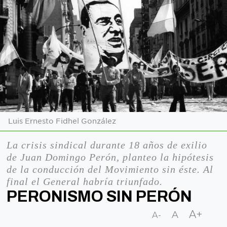
Luis Ernesto Fidhel González
La crisis sindical durante 18 años de exilio
de Juan Domingo Perón, planteo la hipótesis
de la conducción del Movimiento sin éste. Al
final el General habría triunfado.
PERONISMO SIN PERÓN
A+
A
A-