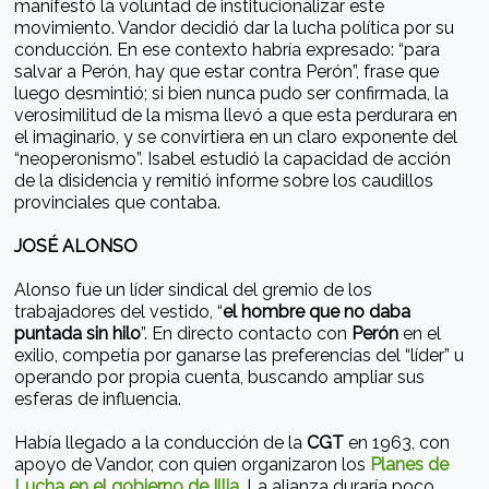
manifestó la voluntad de institucionalizar este
movimiento. Vandor decidió dar la lucha política por su
conducción. En ese contexto habría expresado: “para
salvar a Perón, hay que estar contra Perón”, frase que
luego desmintió; si bien nunca pudo ser confirmada, la
verosimilitud de la misma llevó a que esta perdurara en
el imaginario, y se convirtiera en un claro exponente del
“neoperonismo”. Isabel estudió la capacidad de acción
de la disidencia y remitió informe sobre los caudillos
provinciales que contaba.
JOSÉ ALONSO
Alonso fue un líder sindical del gremio de los
trabajadores del vestido, “
el hombre que no daba
puntada sin hilo
”. En directo contacto con
Perón
en el
exilio, competía por ganarse las preferencias del “líder” u
operando por propia cuenta, buscando ampliar sus
esferas de influencia.
Había llegado a la conducción de la
CGT
en 1963, con
apoyo de Vandor, con quien organizaron los
Planes de
Lucha en el gobierno de Illia
. La alianza duraría poco