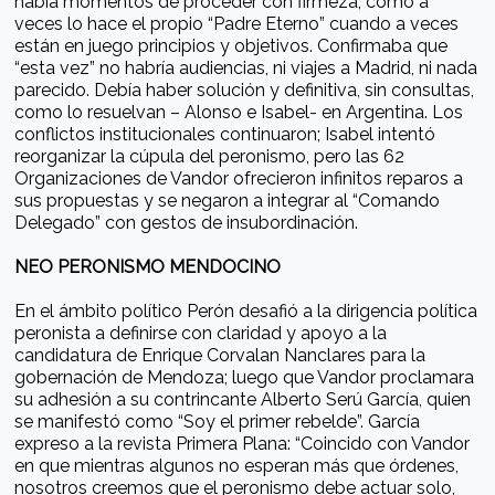
había momentos de proceder con firmeza, como a
veces lo hace el propio “Padre Eterno” cuando a veces
están en juego principios y objetivos. Confirmaba que
“esta vez” no habría audiencias, ni viajes a Madrid, ni nada
parecido. Debía haber solución y definitiva, sin consultas,
como lo resuelvan – Alonso e Isabel- en Argentina. Los
conflictos institucionales continuaron; Isabel intentó
reorganizar la cúpula del peronismo, pero las 62
Organizaciones de Vandor ofrecieron infinitos reparos a
sus propuestas y se negaron a integrar al “Comando
Delegado” con gestos de insubordinación.
NEO PERONISMO MENDOCINO
En el ámbito político Perón desafió a la dirigencia política
peronista a definirse con claridad y apoyo a la
candidatura de Enrique Corvalan Nanclares para la
gobernación de Mendoza; luego que Vandor proclamara
su adhesión a su contrincante Alberto Serú García, quien
se manifestó como “Soy el primer rebelde”. García
expreso a la revista Primera Plana: “Coincido con Vandor
en que mientras algunos no esperan más que órdenes,
nosotros creemos que el peronismo debe actuar solo,