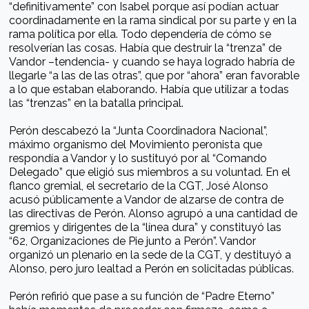
“definitivamente” con Isabel porque así podían actuar
coordinadamente en la rama sindical por su parte y en la
rama política por ella. Todo dependería de cómo se
resolverían las cosas. Había que destruir la “trenza” de
Vandor –tendencia- y cuando se haya logrado habría de
llegarle “a las de las otras”, que por “ahora” eran favorable
a lo que estaban elaborando. Había que utilizar a todas
las “trenzas” en la batalla principal.
Perón descabezó la “Junta Coordinadora Nacional”,
máximo organismo del Movimiento peronista que
respondía a Vandor y lo sustituyó por al “Comando
Delegado” que eligió sus miembros a su voluntad. En el
flanco gremial, el secretario de la CGT, José Alonso
acusó públicamente a Vandor de alzarse de contra de
las directivas de Perón. Alonso agrupó a una cantidad de
gremios y dirigentes de la “línea dura” y constituyó las
“62, Organizaciones de Pie junto a Perón”. Vandor
organizó un plenario en la sede de la CGT, y destituyó a
Alonso, pero juro lealtad a Perón en solicitadas públicas.
Perón refirió que pase a su función de “Padre Eterno”