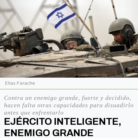
Elias Farache
Contra un enemigo grande, fuerte y decidido,
hacen falta otras capacidades para disuadirlo
antes que enfrentarlo
EJÉRCITO INTELIGENTE,
ENEMIGO GRANDE