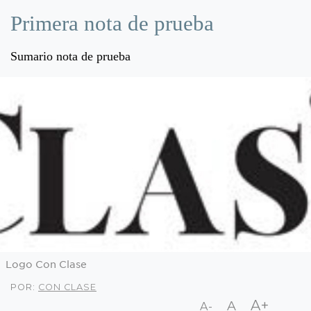
Primera nota de prueba
Sumario nota de prueba
Logo Con Clase
POR:
CON CLASE
A+
A
A-