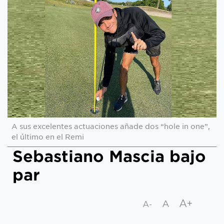
A sus excelentes actuaciones añade dos “hole in one”,
el último en el Remi
Sebastiano Mascia bajo
par
A+
A
A-