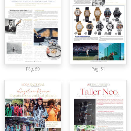
Pág. 50
Pág. 51