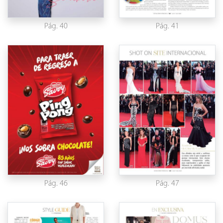
Pág. 40
Pág. 41
Pág. 46
Pág. 47