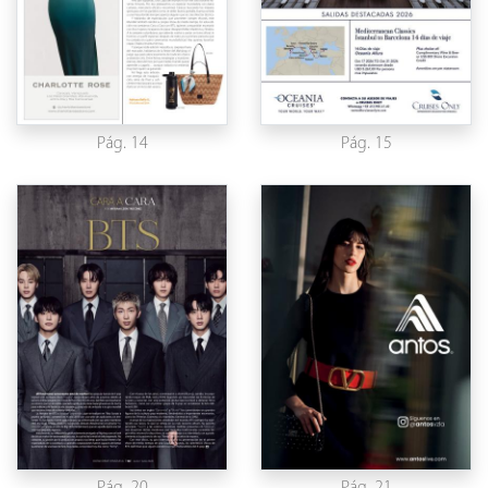
Pág. 14
Pág. 15