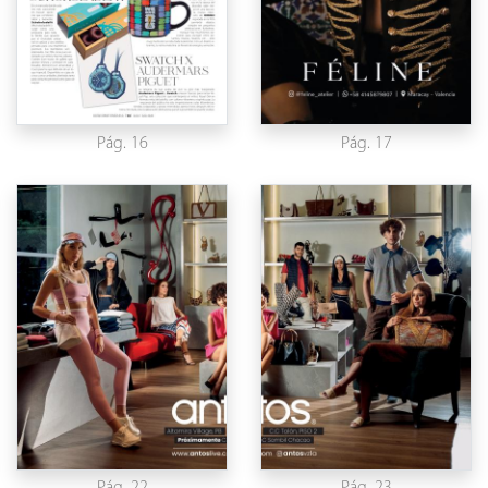
Pág. 16
Pág. 17