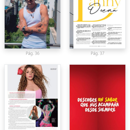
Pág. 36
Pág. 37