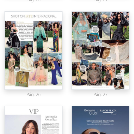
Pág. 20
Pág. 21
Pág. 26
Pág. 27