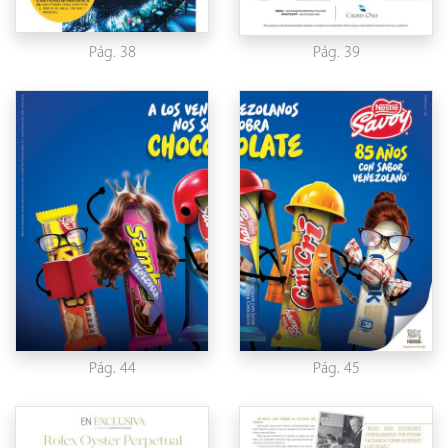
Pág. 38
Pág. 39
Pág. 44
Pág. 45