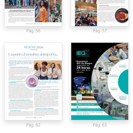
Pág. 56
Pág. 57
Pág. 62
Pág. 63