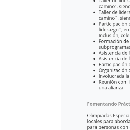
Taller de lide
camino”, siendo
Taller de lide
camino¨, siend
Participación 
liderazgo¨, en
Inclusión, cel
Formación de 
subprogramas 
Asistencia de 
Asistencia de 
Participación 
Organización d
Involucrada la
Reunión con l
una alianza.
Fomentando Prácti
Olimpiadas Especial
locales para aborda
para personas con d