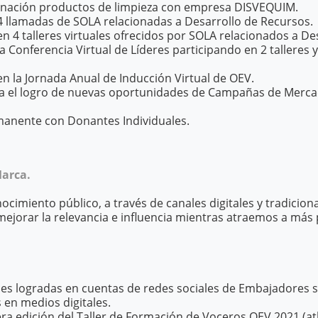
nación productos de limpieza con empresa DISVEQUIM.
 4 llamadas de SOLA relacionadas a Desarrollo de Recursos.
en 4 talleres virtuales ofrecidos por SOLA relacionados a De
la Conferencia Virtual de Líderes participando en 2 talleres 
en la Jornada Anual de Inducción Virtual de OEV.
a el logro de nuevas oportunidades de Campañas de Merca
anente con Donantes Individuales.
arca.
imiento público, a través de canales digitales y tradiciona
mejorar la relevancia e influencia mientras atraemos a más
nes logradas en cuentas de redes sociales de Embajadores 
 en medios digitales.
era edición del Taller de Formación de Voceros OEV 2021 (atl