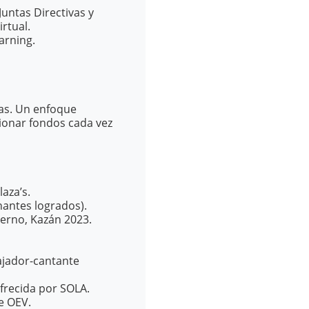
Juntas Directivas y
rtual.
arning.
as. Un enfoque
ionar fondos cada vez
aza’s.
nantes logrados).
ierno, Kazán 2023.
ajador-cantante
ofrecida por SOLA.
e OEV.