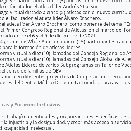
razgo virtual dictado a cinco (5) atletas con el nuevo currícu
 el facilitador el atleta líder Andrés Stiassni.
razgo virtual dictado a cinco (5) atletas con el nuevo currícu
o el facilitador el atleta líder Álvaro Brochero.
del atleta líder Álvaro Brochero, como ponente del tema ¨E
 el Primer Congreso Regional de Atletas, en el marco del For
ebrado entre el 6 y el 9 de diciembre de 2021.
4 grupos de WhatsApp con quince (15) participantes cada u
para la formación de atletas líderes.
forma virtual a diez (10) llamadas del Consejo Regional de At
forma virtual a diez (10) llamadas del Consejo Global de Atle
de Atletas Líderes de varios Subprogramas en Taller de Voc
el censo de familias de OEV.
 familia en diferentes proyectos de Cooperación Internacion
ideres del Centro Médico Docente La Trinidad para avances 
cas y Entornos Inclusivos.
es trabajó con entidades y organizaciones específicas desde
r la injusticia y la desigualdad, y crear más acceso a servic
iscapacidad intelectual.