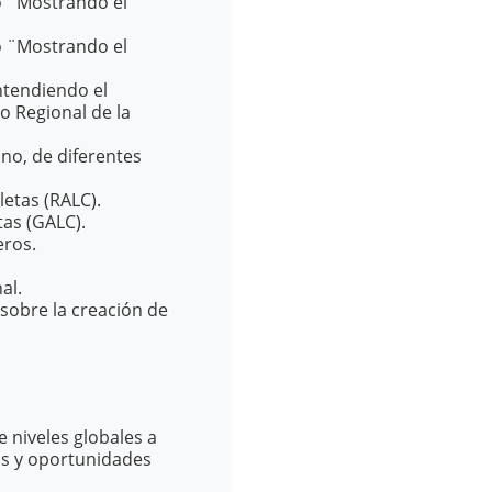
lo ¨Mostrando el
lo ¨Mostrando el
ntendiendo el
o Regional de la
no, de diferentes
letas (RALC).
tas (GALC).
eros.
al.
sobre la creación de
 niveles globales a
ios y oportunidades