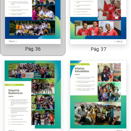
Pág. 36
Pág. 37