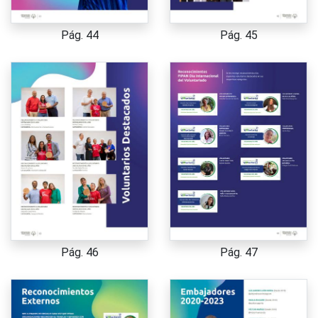
Pág. 44
Pág. 45
Pág. 46
Pág. 47