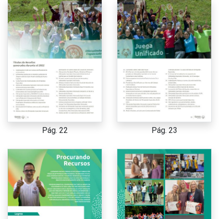
Pág. 22
Pág. 23