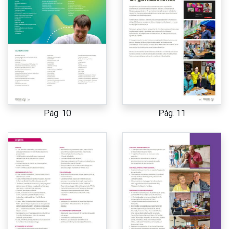
Pág. 10
Pág. 11