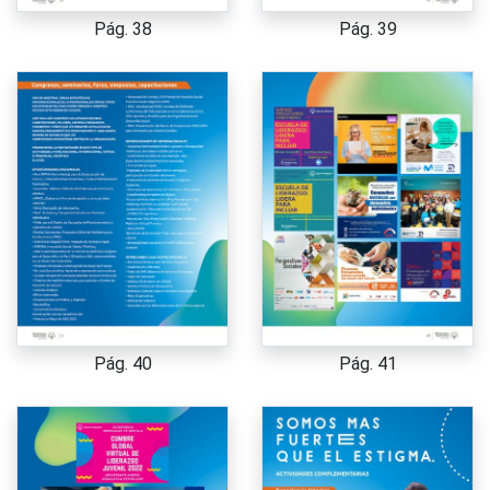
Pág. 38
Pág. 39
Pág. 40
Pág. 41