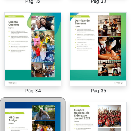
Pág. 32
Pág. 33
Pág. 34
Pág. 35