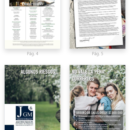
Pág. 4
Pág. 5