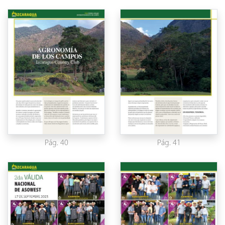
Pág. 40
Pág. 41