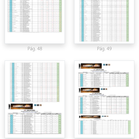
Pág. 48
Pág. 49