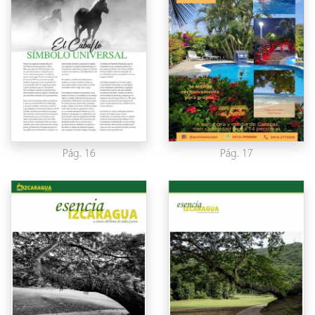
Pág. 16
Pág. 17