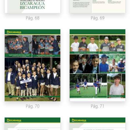
Pág. 68
Pág. 69
Pág. 70
Pág. 71