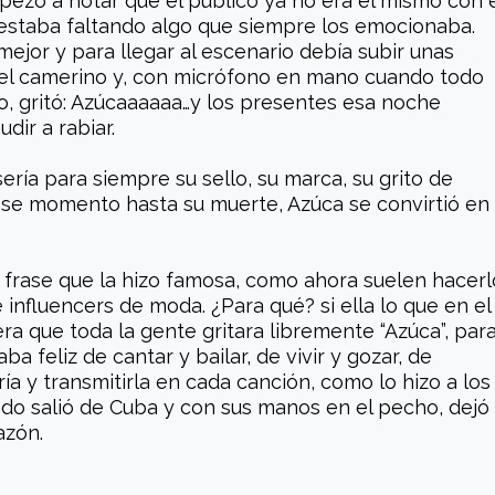
ezó a notar que el público ya no era el mismo con e
estaba faltando algo que siempre los emocionaba.
mejor y para llegar al escenario debía subir unas
el camerino y, con micrófono en mano cuando todo
o, gritó: Azúcaaaaaa…y los presentes esa noche
ir a rabiar.
ería para siempre su sello, su marca, su grito de
ese momento hasta su muerte, Azúca se convirtió en
a frase que la hizo famosa, como ahora suelen hacerl
e influencers de moda. ¿Para qué? si ella lo que en el
a que toda la gente gritara libremente “Azúca”, par
a feliz de cantar y bailar, de vivir y gozar, de
ría y transmitirla en cada canción, como lo hizo a los
ndo salió de Cuba y con sus manos en el pecho, dejó
azón.