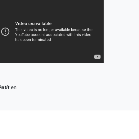
etit
en