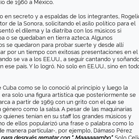
io de 1960 a México.
zo en secreto y a espaldas de los integrantes, Rogeli
tor de la Sonora, solicitando el asilo político para el
sentó el dilema y la diatriba con los músicos si
a o se quedaban en tierra azteca. Algunos
os se quedaron para probar suerte y desde allí
ar por un tiempo con exitosas presentaciones en el
ando se va a los EE.UU., a seguir cantando y soñand
 ese país. Y lo logró. No solo en EE.UU., sino en tod
 Cuba como se lo conoció al principio y luego la
, era solo una figura artística que posteriormente se
ca a partir de 1969 con un grito con el que se
un género como la salsa. A pesar de las maquinarias
 quienes tenían en su staff los grandes músicos y
no de ellos popularizó una frase o palabra como lo
de manera particular-, por ejemplo, Dámaso Pérez
" para después rematar con "...Maaaaaambo”
. Solo Celi