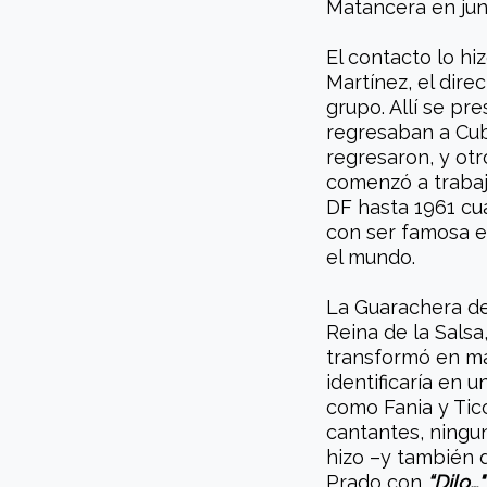
Matancera en jun
El contacto lo hi
Martínez, el direc
grupo. Allí se pre
regresaban a Cub
regresaron, y otr
comenzó a trabaj
DF hasta 1961 cu
con ser famosa en
el mundo.
La Guarachera de
Reina de la Salsa
transformó en mar
identificaría en 
como Fania y Tico
cantantes, ningu
hizo –y también 
Prado con
“Dilo…