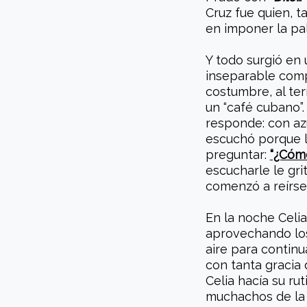
Cruz fue quien, t
en imponer la p
Y todo surgió en 
inseparable com
costumbre, al ter
un “café cubano”.
responde: con az
escuchó porque l
preguntar:
“¿Cómo
escucharle le gri
comenzó a reírse 
En la noche Celi
aprovechando los
aire para continu
con tanta gracia q
Celia hacía su ru
muchachos de la 