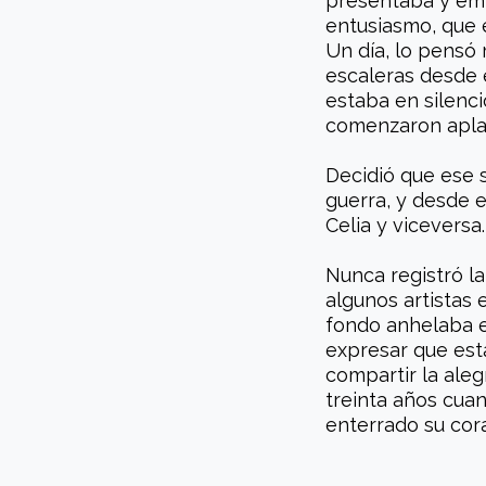
presentaba y emp
entusiasmo, que 
Un día, lo pensó 
escaleras desde 
estaba en silenci
comenzaron aplaud
Decidió que ese s
guerra, y desde 
Celia y viceversa.
Nunca registró l
algunos artistas 
fondo anhelaba er
expresar que estab
compartir la aleg
treinta años cua
enterrado su cor