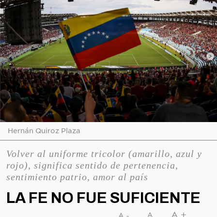
Hernán Quiroz Plaza
Volver al uniforme tricolor (amarillo, azul y
rojo), significa sentido de pertenencia,
sentimiento patrio, amor al país
LA FE NO FUE SUFICIENTE
A+
A
A-