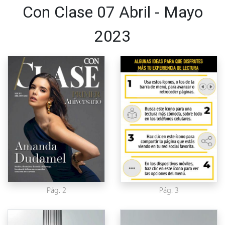
Con Clase 07 Abril - Mayo
2023
Pág. 2
Pág. 3