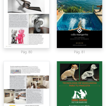
Pág. 80
Pág. 81