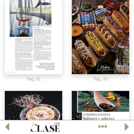
Pág. 92
Pág. 93