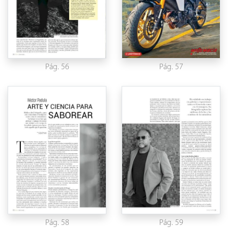
Pág. 56
Pág. 57
Pág. 58
Pág. 59