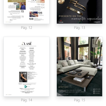
Pág. 12
Pág. 13
Pág. 14
Pág. 15