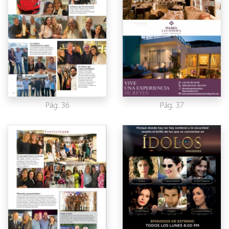
Pág. 36
Pág. 37