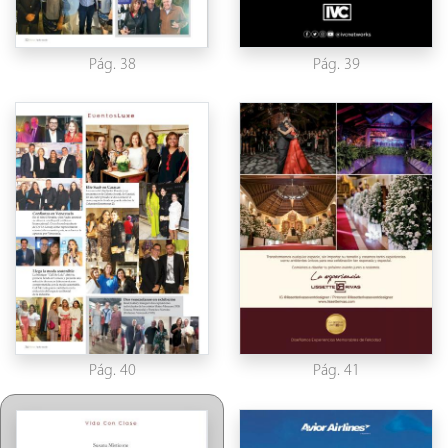
Pág. 38
Pág. 39
Pág. 40
Pág. 41