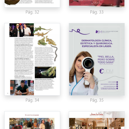
Pág. 32
Pág. 33
Pág. 34
Pág. 35