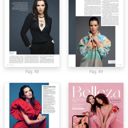
Pág. 48
Pág. 49