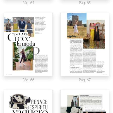
Pág. 64
Pág. 65
Pág. 66
Pág. 67