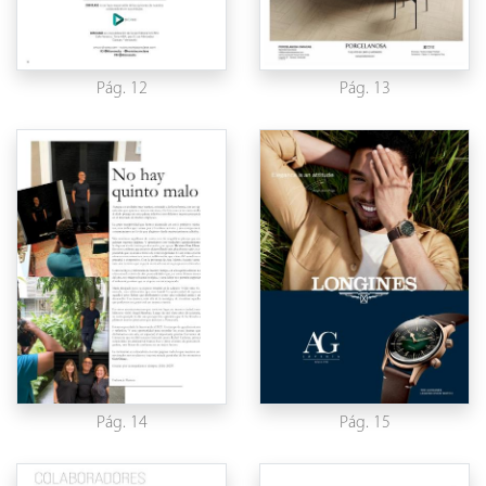
Pág. 12
Pág. 13
Pág. 14
Pág. 15