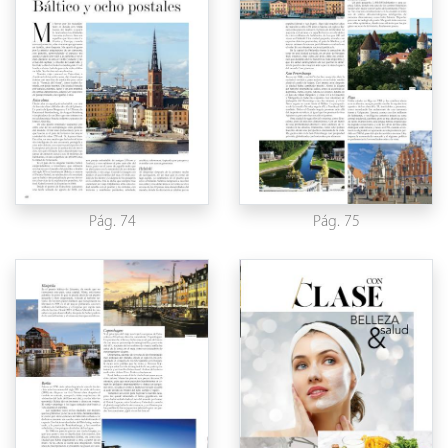
Pág. 74
Pág. 75