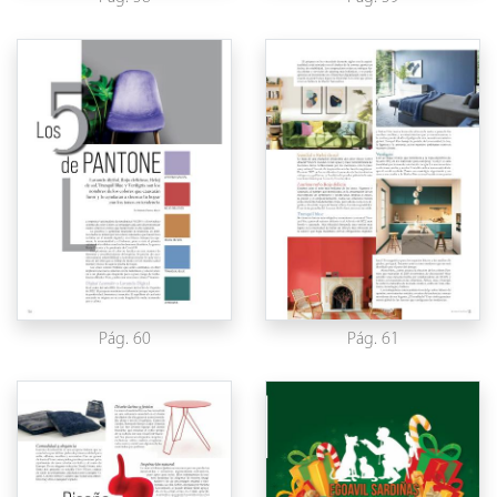
Pág. 60
Pág. 61