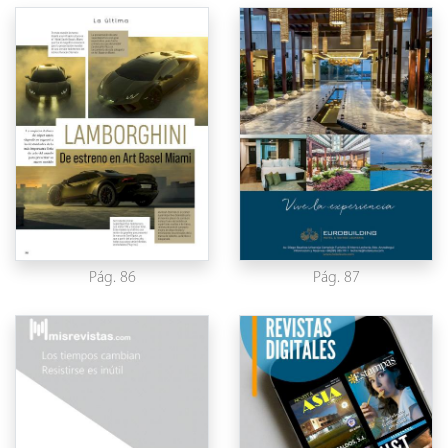
Pág. 86
Pág. 87