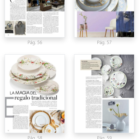
Pág. 56
Pág. 57
Pág. 58
Pág. 59