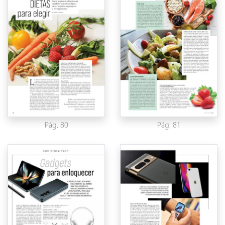
Pág. 80
Pág. 81