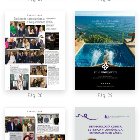
Pág. 28
Pág. 29