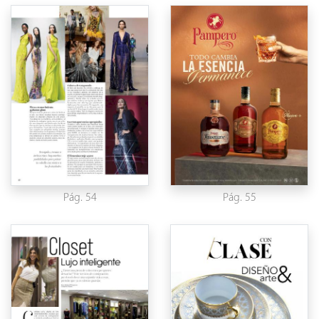
Pág. 54
Pág. 55