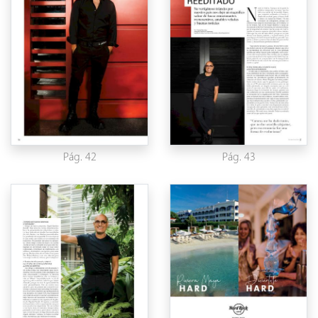
Pág. 42
Pág. 43