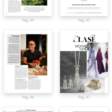
Pág. 44
Pág. 45
Pág. 46
Pág. 47