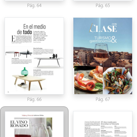
Pág. 64
Pág. 65
Pág. 66
Pág. 67