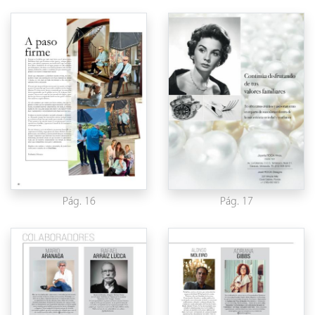
Pág. 16
Pág. 17