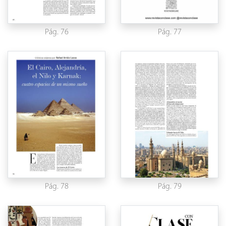
Pág. 76
Pág. 77
Pág. 78
Pág. 79