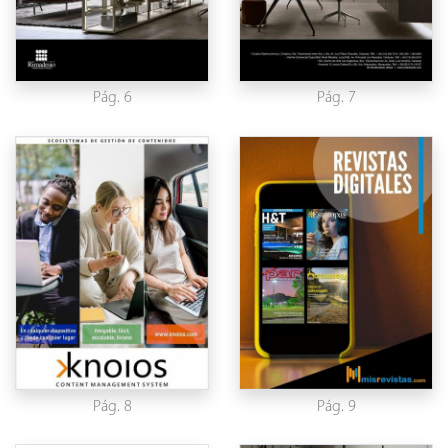
Pág. 6
Pág. 7
Pág. 8
Pág. 9