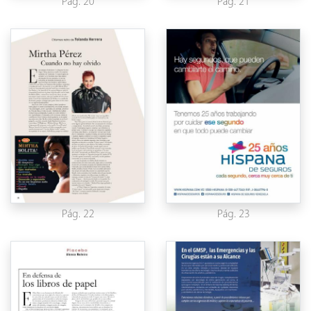
Pág. 20
Pág. 21
Pág. 22
Pág. 23