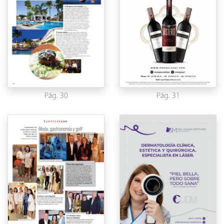
Pág. 30
Pág. 31