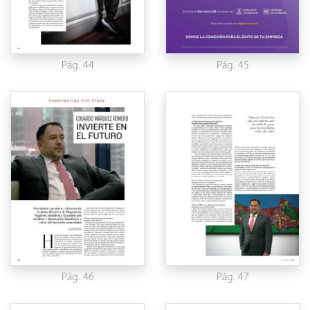
Pág. 44
Pág. 45
Pág. 46
Pág. 47