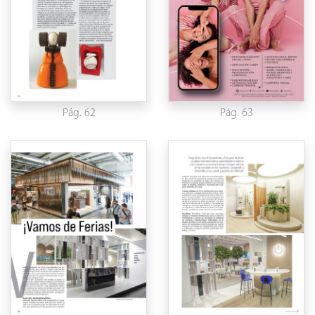
Pág. 62
Pág. 63