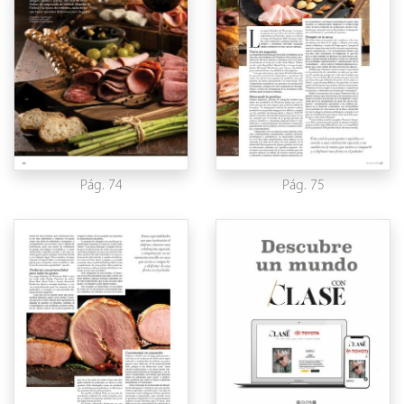
Pág. 74
Pág. 75