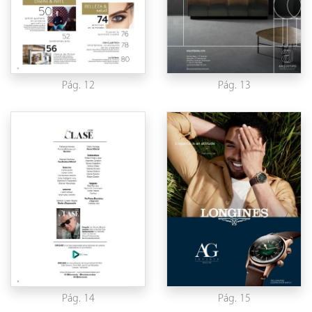
Pág. 12
Pág. 13
Pág. 14
Pág. 15