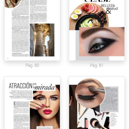
Pág. 80
Pág. 81