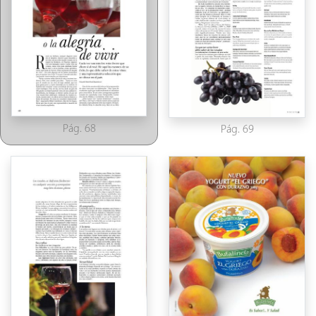
Pág. 68
Pág. 69