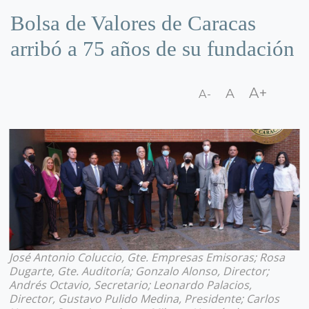
Bolsa de Valores de Caracas
arribó a 75 años de su fundación
A+
A
A-
José Antonio Coluccio, Gte. Empresas Emisoras; Rosa
Dugarte, Gte. Auditoría; Gonzalo Alonso, Director;
Andrés Octavio, Secretario; Leonardo Palacios,
Director, Gustavo Pulido Medina, Presidente; Carlos