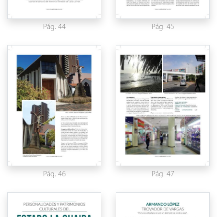
Pág. 44
Pág. 45
Pág. 46
Pág. 47