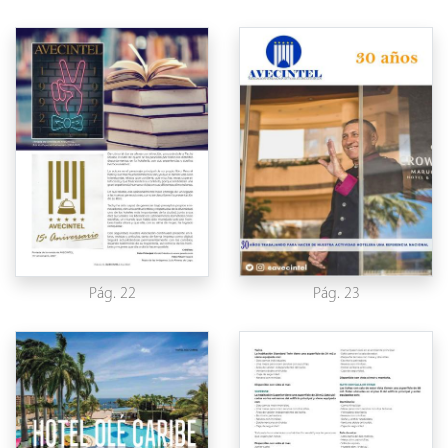
Pág. 22
Pág. 23