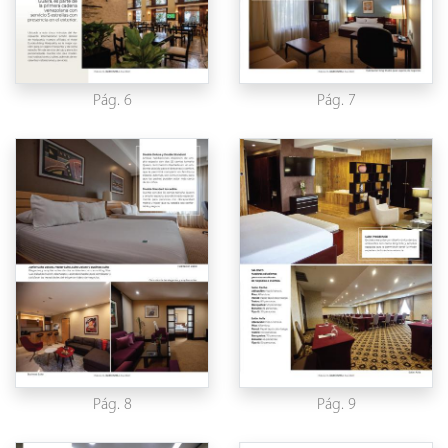
Pág. 6
Pág. 7
Pág. 8
Pág. 9