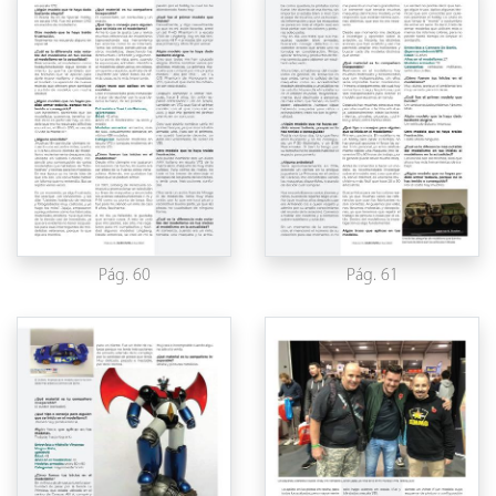
Pág. 60
Pág. 61