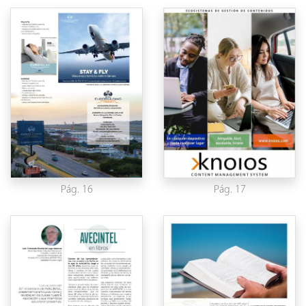
Pág. 16
Pág. 17