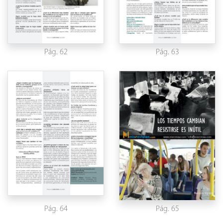
Pág. 62
Pág. 63
Pág. 64
Pág. 65