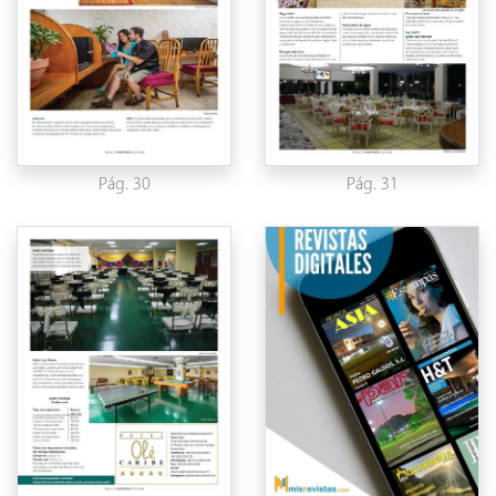
Pág. 30
Pág. 31