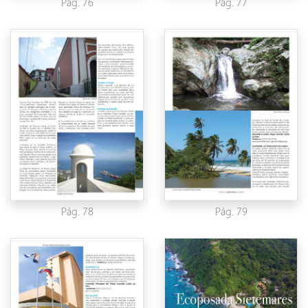
Pág. 76
Pág. 77
Pág. 78
Pág. 79