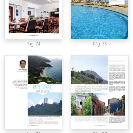
Pág. 74
Pág. 75