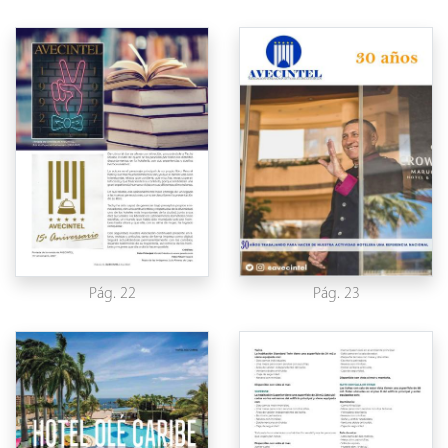
Pág. 22
Pág. 23