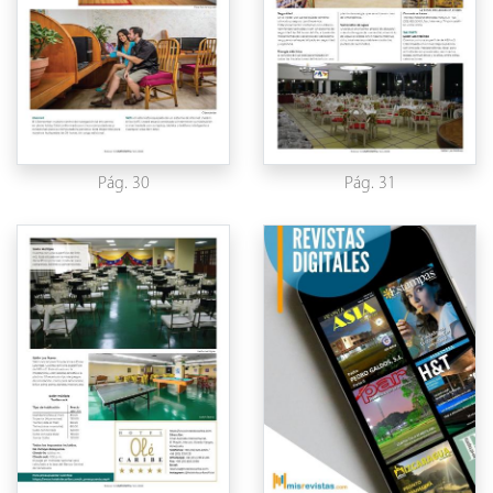
Pág. 30
Pág. 31