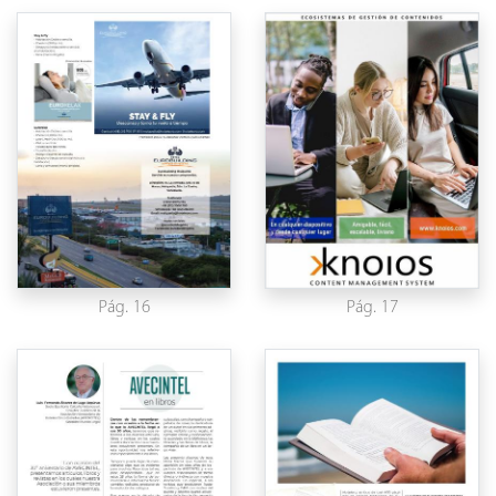
Pág. 16
Pág. 17