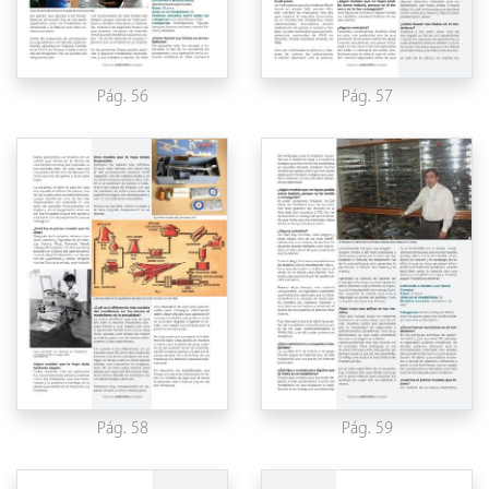
Pág. 56
Pág. 57
Pág. 58
Pág. 59