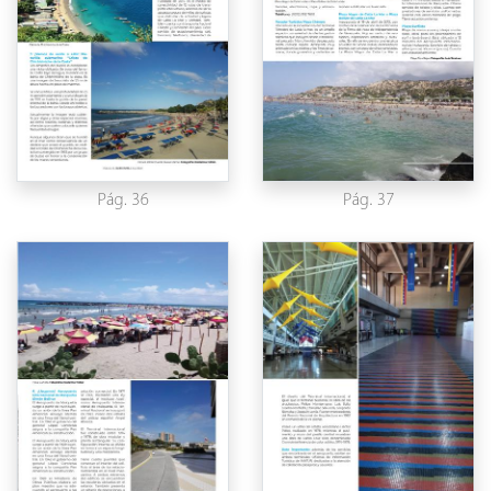
Pág. 36
Pág. 37