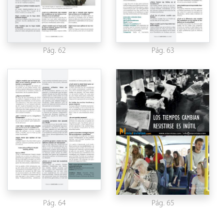
Pág. 62
Pág. 63
Pág. 64
Pág. 65