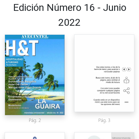
Edición Número 16 - Junio
2022
Pág. 2
Pág. 3