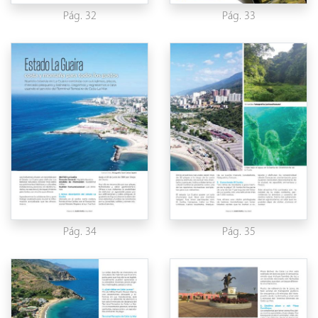
Pág. 32
Pág. 33
Pág. 34
Pág. 35