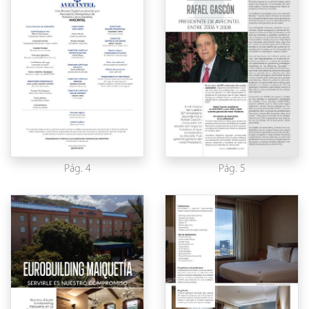
Pág. 4
Pág. 5