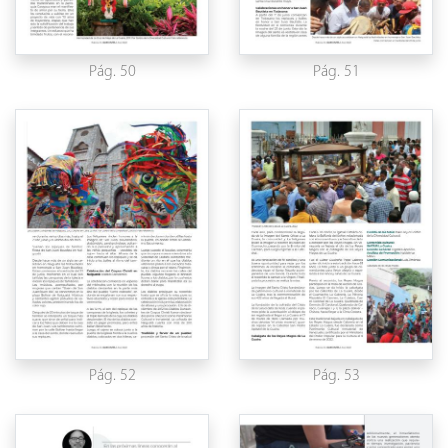
Pág. 50
Pág. 51
Pág. 52
Pág. 53