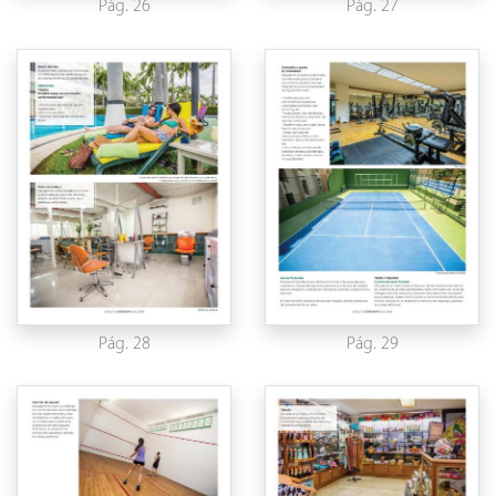
Pág. 26
Pág. 27
Pág. 28
Pág. 29